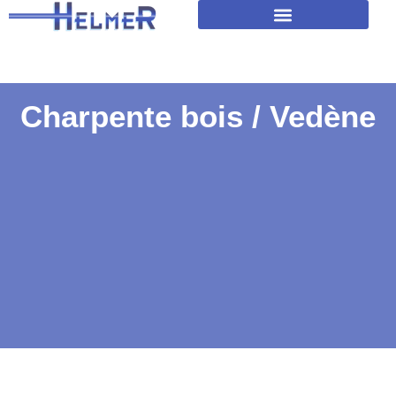
Amélioration isolation des toitures
Charpente bois / Vedène