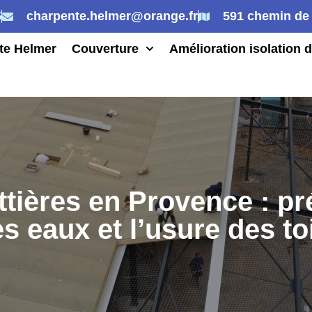
5
charpente.helmer@orange.fr
591 chemin de 
te Helmer
Couverture
Amélioration isolation d
ttières en Provence : pr
s eaux et l’usure des to