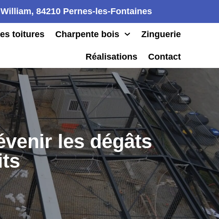
William, 84210 Pernes-les-Fontaines
es toitures
Charpente bois
Zinguerie
Réalisations
Contact
évenir les dégâts
its