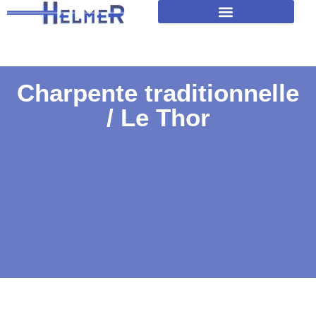
Amélioration isolation des toitures
Charpente traditionnelle
/ Le Thor