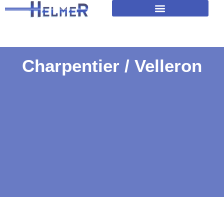
Amélioration isolation des toitures
Charpentier / Velleron