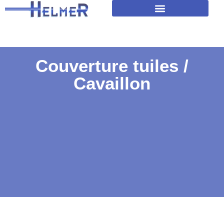
Amélioration isolation des toitures
Couverture tuiles /
Cavaillon