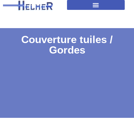
Amélioration isolation des toitures
Couverture tuiles /
Gordes