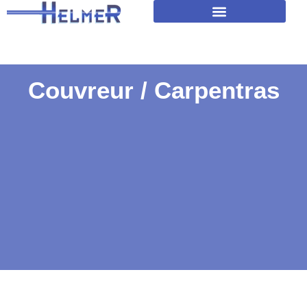
Amélioration isolation des toitures
Couvreur / Carpentras