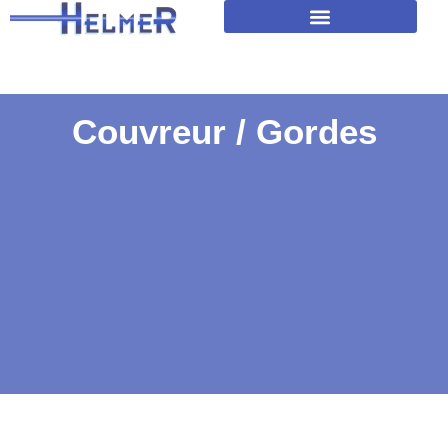
Amélioration isolation des toitures
Couvreur / Gordes