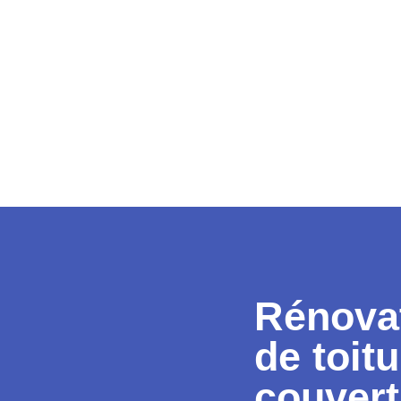
Rénova
de toit
couvert