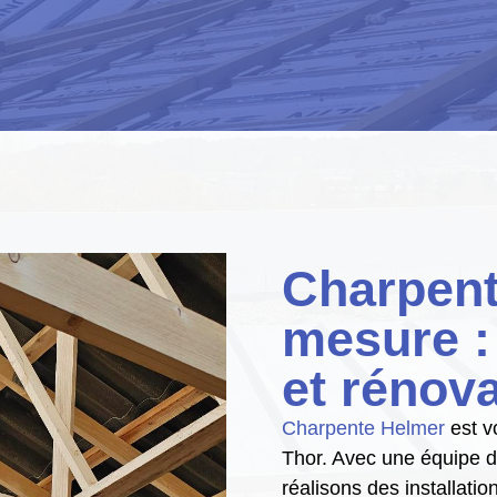
Charpent
mesure :
et rénov
Charpente Helmer
est v
Thor. Avec une équipe d
réalisons des
installati