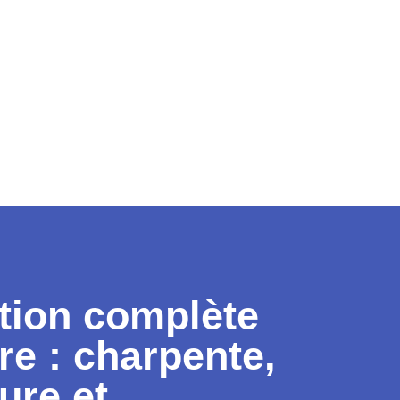
tion complète
ure : charpente,
ure et