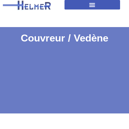
Amélioration isolation des toitures
Couvreur / Vedène