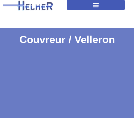
Amélioration isolation des toitures
Couvreur / Velleron