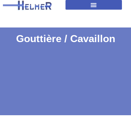
Amélioration isolation des toitures
Gouttière / Cavaillon