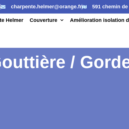
5
charpente.helmer@orange.fr
591 chemin de 
te Helmer
Couverture
Amélioration isolation d
outtière / Gord