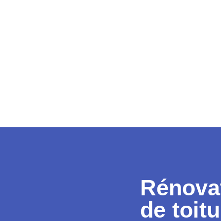
Rénova
de toit