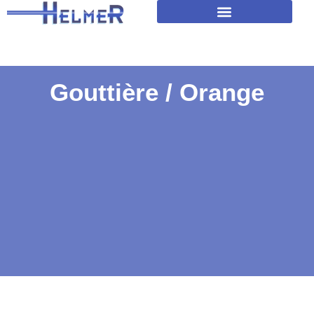
Amélioration isolation des toitures
Gouttière / Orange