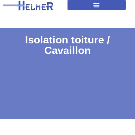
Amélioration isolation des toitures
Isolation toiture /
Cavaillon