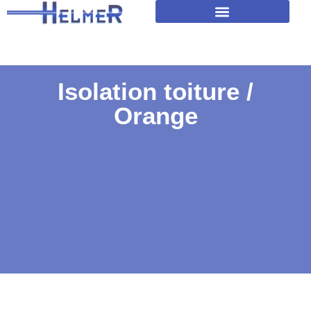
Amélioration isolation des toitures
Isolation toiture /
Orange