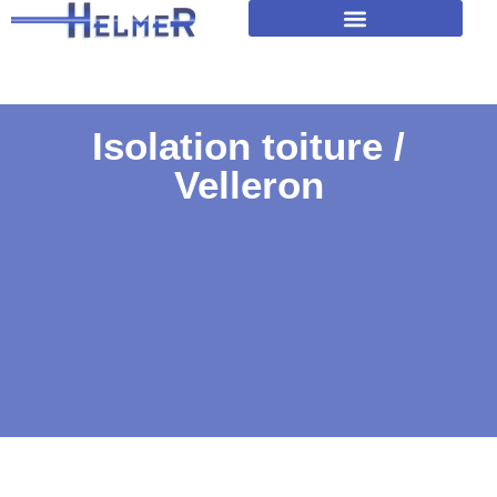
Amélioration isolation des toitures
Isolation toiture /
Velleron