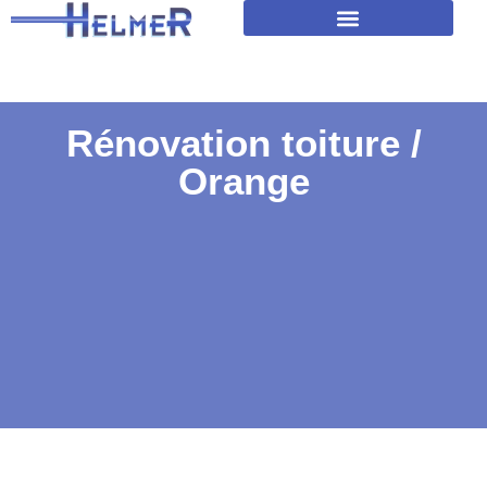
Amélioration isolation des toitures
Rénovation toiture /
Orange