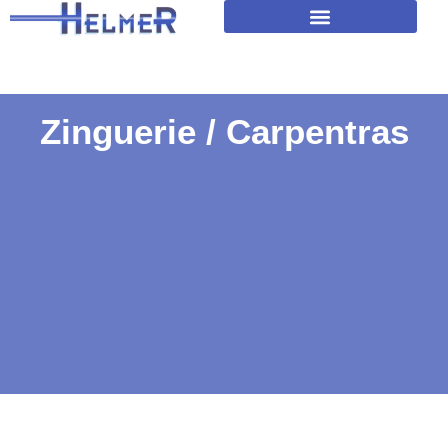
Amélioration isolation des toitures
Zinguerie / Carpentras