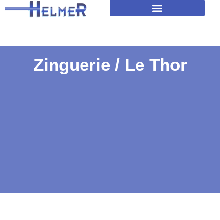
Amélioration isolation des toitures
Zinguerie / Le Thor