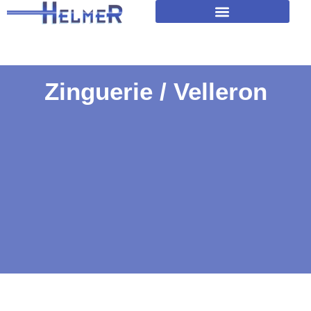
Amélioration isolation des toitures
Zinguerie / Velleron